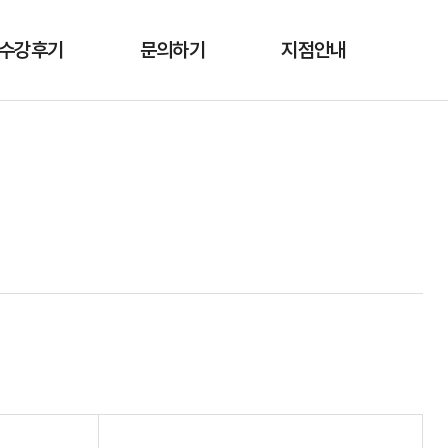
수강후기
문의하기
지점안내
수강후기
자주 하시는 질문
오시는 길
교육문의