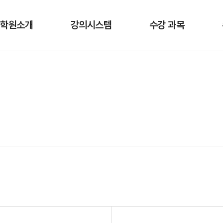
학원소개
강의시스템
수강 과목
About Abel
강의시스템
영어
대표 소개
제2외국어
강사 소개
출강 및 파견교육
언론 보도