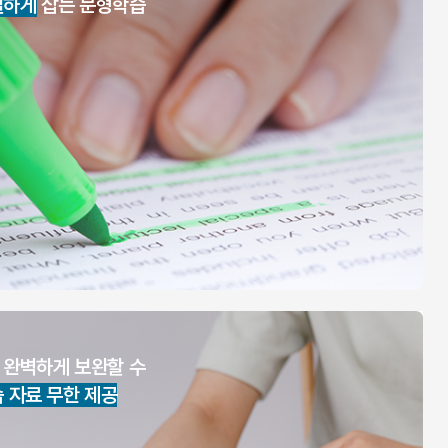
실하게
잡는 문형학습
 완벽하게 보완할 수
습 자료 무한 제공